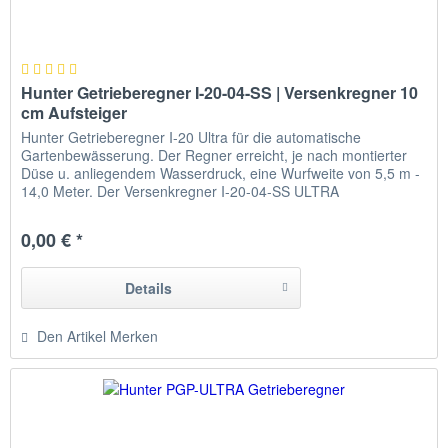
Hunter Getrieberegner I-20-04-SS | Versenkregner 10
cm Aufsteiger
Hunter Getrieberegner I-20 Ultra für die automatische
Gartenbewässerung. Der Regner erreicht, je nach montierter
Düse u. anliegendem Wasserdruck, eine Wurfweite von 5,5 m -
14,0 Meter. Der Versenkregner I-20-04-SS ULTRA
Getrieberegner mit Edelstahlaufsteiger für die automatische
Hunter Bewässerung ist für eine durchdringende Bewässerung
0,00 € *
von mittelgroßen u. großen Grünflächen...
Details
Den Artikel Merken