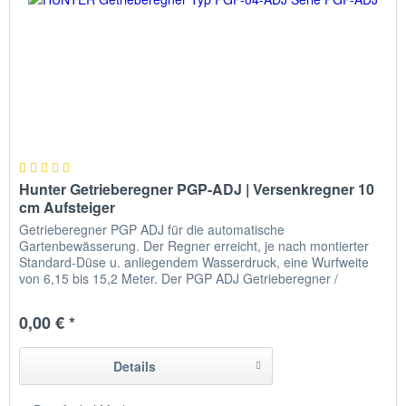
Hunter Getrieberegner PGP-ADJ | Versenkregner 10
cm Aufsteiger
Getrieberegner PGP ADJ für die automatische
Gartenbewässerung. Der Regner erreicht, je nach montierter
Standard-Düse u. anliegendem Wasserdruck, eine Wurfweite
von 6,15 bis 15,2 Meter. Der PGP ADJ Getrieberegner /
Versenkregner für die automatische Hunter Bewässerung ist für
die durchdringende Bewässerung von mittelgroßen und auch
0,00 € *
von großen Grünflächen bzw. Rasen- Flächen...
Details