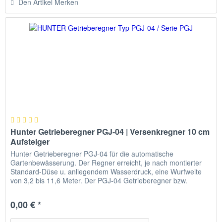
Den Artikel Merken
Hunter Getrieberegner PGJ-04 | Versenkregner 10 cm
Aufsteiger
Hunter Getrieberegner PGJ-04 für die automatische
Gartenbewässerung. Der Regner erreicht, je nach montierter
Standard-Düse u. anliegendem Wasserdruck, eine Wurfweite
von 3,2 bis 11,6 Meter. Der PGJ-04 Getrieberegner bzw.
HUNTER Versenkregner für die automatische Hunter
Bewässerung ist für die durchdringende Bewässerung von
0,00 € *
kleinen und auch von mittelgroßen Grün- Flächen bzw....