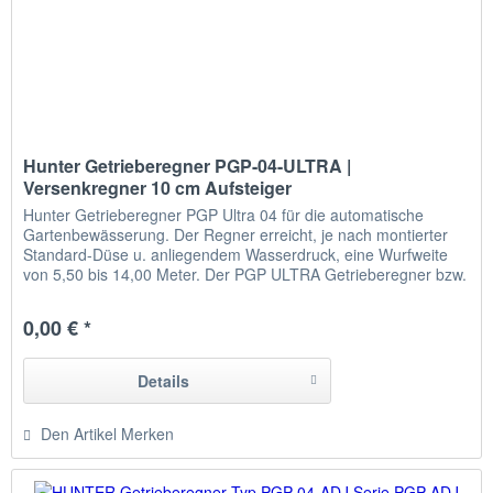
Hunter Getrieberegner PGP-04-ULTRA |
Versenkregner 10 cm Aufsteiger
Hunter Getrieberegner PGP Ultra 04 für die automatische
Gartenbewässerung. Der Regner erreicht, je nach montierter
Standard-Düse u. anliegendem Wasserdruck, eine Wurfweite
von 5,50 bis 14,00 Meter. Der PGP ULTRA Getrieberegner bzw.
HUNTER Versenkregner PGP für die automatische Hunter
Bewässerung ist für die durchdringende Bewässerung von
0,00 € *
mittelgroßen und großen Grünflächen...
Details
Den Artikel Merken